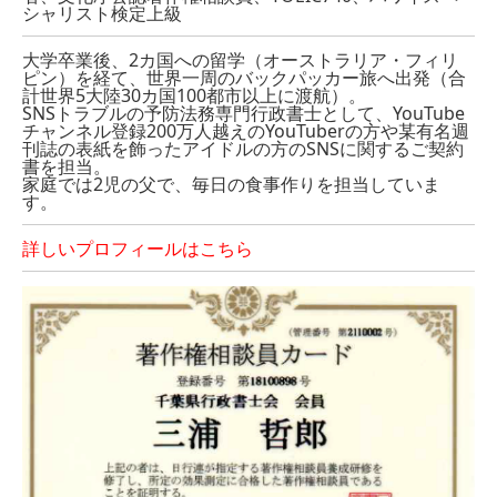
シャリスト検定上級
大学卒業後、2カ国への留学（オーストラリア・フィリ
ピン）を経て、世界一周のバックパッカー旅へ出発（合
計世界5大陸30カ国100都市以上に渡航）。
SNSトラブルの予防法務専門行政書士として、YouTube
チャンネル登録200万人越えのYouTuberの方や某有名週
刊誌の表紙を飾ったアイドルの方のSNSに関するご契約
書を担当。
家庭では2児の父で、毎日の食事作りを担当していま
す。
詳しいプロフィールはこちら